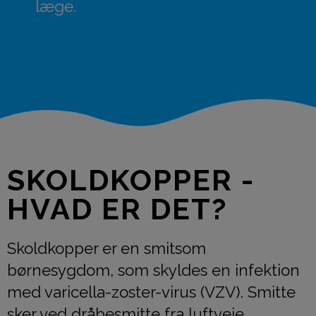
læge.
SKOLDKOPPER -
HVAD ER DET?
Skoldkopper er en smitsom
børnesygdom, som skyldes en infektion
med varicella-zoster-virus (VZV). Smitte
sker ved dråbesmitte fra luftveje