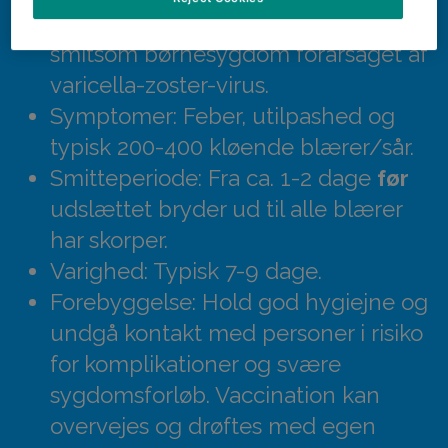
Hvad er skoldkopper?: En meget
smitsom børnesygdom forårsaget af
varicella-zoster-virus.
Symptomer: Feber, utilpashed og
typisk 200-400 kløende blærer/sår.
Smitteperiode: Fra ca. 1-2 dage
før
udslættet bryder ud til alle blærer
har skorper.
Varighed: Typisk 7-9 dage.
Forebyggelse: Hold god hygiejne og
undgå kontakt med personer i risiko
for komplikationer og svære
sygdomsforløb. Vaccination kan
overvejes og drøftes med egen